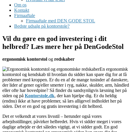
Om os
Kontakt
Firmaaftale
Firmaaftale med DEN GODE STOL
Bedste udsalg på kontorstole?
Vil du gøre en god investering i dit
helbred? Læs mere her på DenGodeStol
ergonomisk kontorstol
og
redskaber
En ergonomisk
kontorstol og kendskab til hvordan du sidder kan spare dig for at få
problemer med kroppen. Er du en af de mange tusinder af danskere,
der lider af gener og/eller smerter i ryg, nakke, skulder, arm, håndled
eller ofte har hovedpine? Så finder du sandsynligvis læsning her på
siden og på
Kontorstole.dk
, der kan hjælpe dig. Er du heldig
(endnu) ikke at have problemer, så læs alligevel indholdet her på
siden. Det er en god og gratis investering i dit helbred.
Det er velkendt at vores livsstil – herunder også vores
arbejdsstillinger, påvirker helbredet. Hvis vi sidder meget i vores
daglige arbejde er det således vigtigt, at vi sidder godt. En god