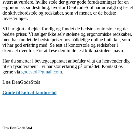
svært at vurdere, hvilke stole der giver gode forudsætninger for en
ergonomisk siddestilling, hvorfor DenGodeStol har udvalgt og testet
de skrivebordstole og redskaber, som vi mener, er de bedste
investeringer.
Vi har gjort arbejdet for dig og fundet de bedste kontorstole og de
bedste priser. Vi sælger ikke selv stolene og ergonomiske redskaber,
men har fundet de bedste priser hos pålidelige online butikker, som
vi har god erfaring med. Se test af kontorstole og redskaber i
skemaet ovenfor. For at læse den fulde test klik på stolens navn.
Har du smerter i bevægeapparatet anbefaler vi at du henvender dig
til en fysioterapeut - vi har stor erfaring på området. Kontakt os
gerne via
godestol@gmail.com
.
Læs DenGodeStols
Guide til køb af kontorstol
Om DenGodeStol